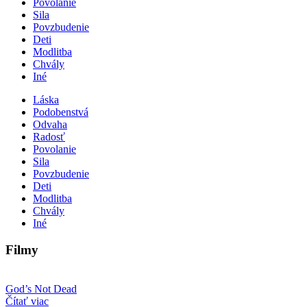
Povolanie
Sila
Povzbudenie
Deti
Modlitba
Chvály
Iné
Láska
Podobenstvá
Odvaha
Radosť
Povolanie
Sila
Povzbudenie
Deti
Modlitba
Chvály
Iné
Filmy
God’s Not Dead
Čítať viac