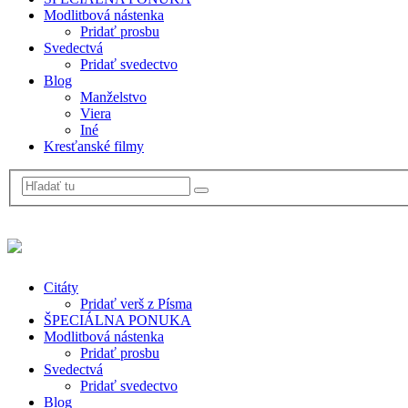
Modlitbová nástenka
Pridať prosbu
Svedectvá
Pridať svedectvo
Blog
Manželstvo
Viera
Iné
Kresťanské filmy
Citáty
Pridať verš z Písma
ŠPECIÁLNA PONUKA
Modlitbová nástenka
Pridať prosbu
Svedectvá
Pridať svedectvo
Blog