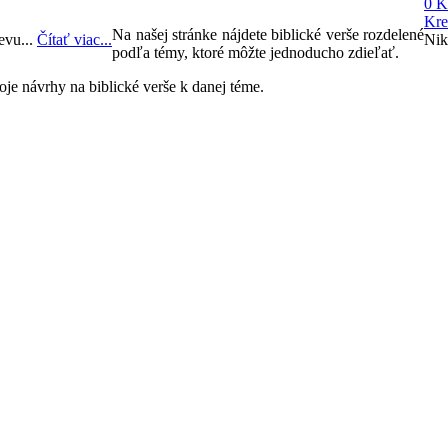
0 K
Kre
Na našej stránke nájdete biblické verše rozdelené
evu...
Čítať viac...
Nik
podľa témy, ktoré môžte jednoducho zdieľať.
je návrhy na biblické verše k danej téme.