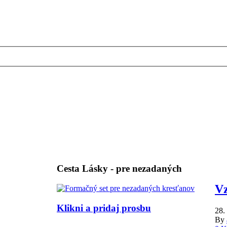
Cesta Lásky - pre nezadaných
Vz
Klikni a pridaj prosbu
28.
By