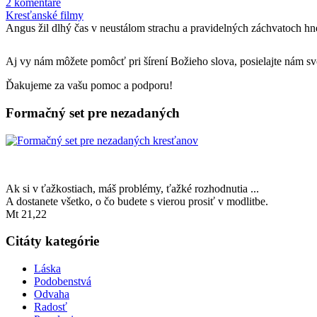
2 komentáre
Kresťanské filmy
Angus žil dlhý čas v neustálom strachu a pravidelných záchvatoch hn
Aj vy nám môžete pomôcť pri šírení Božieho slova, posielajte nám svo
Ďakujeme za vašu pomoc a podporu!
Formačný set pre nezadaných
Ak si v ťažkostiach, máš problémy, ťažké rozhodnutia ...
A dostanete všetko, o čo budete s vierou prosiť v modlitbe.
Mt 21,22
Citáty kategórie
Láska
Podobenstvá
Odvaha
Radosť