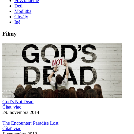
Povzbudenie
Deti
Modlitba
Chvály
Iné
Filmy
God’s Not Dead
Čítať viac
29. novembra 2014
The Encounter: Paradise Lost
Čítať viac
5. septembra 2012