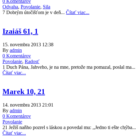
0 Komentárov
Odvaha
,
Povolanie
,
Sila
7 Dobrým útočišťom je v deň...
Čítať viac...
Izaiáš 61, 1
15. novembra 2013 12:38
By
admin
0 Komentárov
Povolanie
,
Radosť
1 Duch Pána, Jahveho, je na mne, pretože ma pomazal, poslal ma...
Čítať viac...
Marek 10, 21
14. novembra 2013 21:01
By
admin
0 Komentárov
Povolanie
21 Ježiš naňho pozrel s láskou a povedal mu: ,,Jedno ti ešte chýba...
Čítať viac...