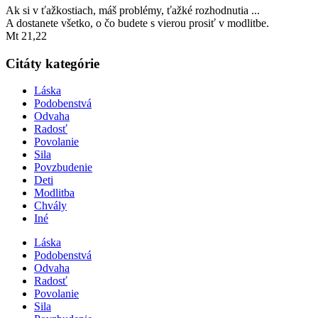
Ak si v ťažkostiach, máš problémy, ťažké rozhodnutia ...
A dostanete všetko, o čo budete s vierou prosiť v modlitbe.
Mt 21,22
Citáty kategórie
Láska
Podobenstvá
Odvaha
Radosť
Povolanie
Sila
Povzbudenie
Deti
Modlitba
Chvály
Iné
Láska
Podobenstvá
Odvaha
Radosť
Povolanie
Sila