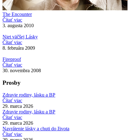
The Encounter
Čítať viac
3. augusta 2010
Niet väčšej Lásky
Čítať viac
8. februára 2009
Fireproof
Čítať viac
30. novembra 2008
Prosby
Zdravie rodiny, lásku a BP
Čítať viac
29. marca 2026
Zdravie rodiny, lásku a BP
Čítať viac
29. marca 2026
Navrátenie lásky a chuti do života
Čítať viac
29. marca 2026