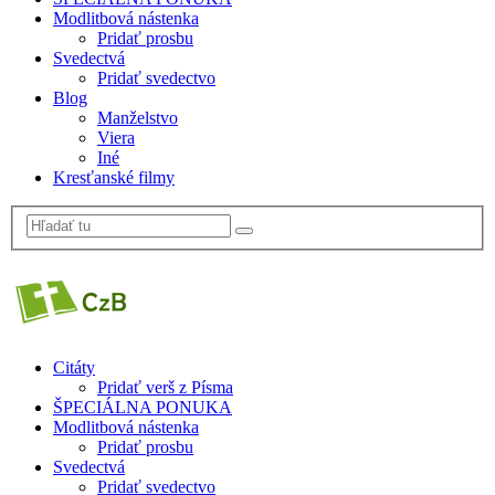
Modlitbová nástenka
Pridať prosbu
Svedectvá
Pridať svedectvo
Blog
Manželstvo
Viera
Iné
Kresťanské filmy
Citáty
Pridať verš z Písma
ŠPECIÁLNA PONUKA
Modlitbová nástenka
Pridať prosbu
Svedectvá
Pridať svedectvo