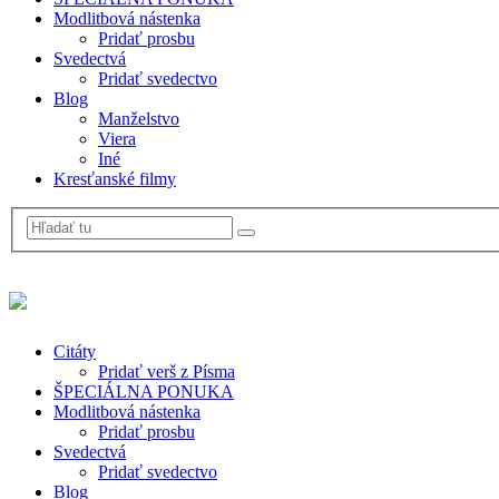
Modlitbová nástenka
Pridať prosbu
Svedectvá
Pridať svedectvo
Blog
Manželstvo
Viera
Iné
Kresťanské filmy
Citáty
Pridať verš z Písma
ŠPECIÁLNA PONUKA
Modlitbová nástenka
Pridať prosbu
Svedectvá
Pridať svedectvo
Blog