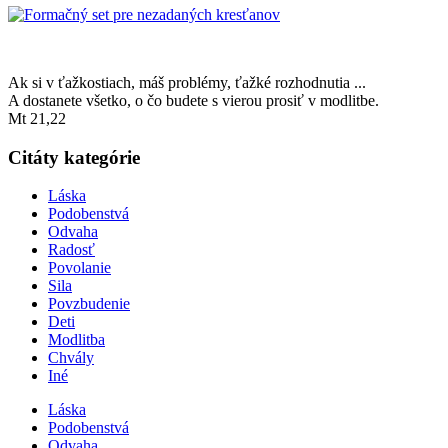
Ak si v ťažkostiach, máš problémy, ťažké rozhodnutia ...
A dostanete všetko, o čo budete s vierou prosiť v modlitbe.
Mt 21,22
Citáty kategórie
Láska
Podobenstvá
Odvaha
Radosť
Povolanie
Sila
Povzbudenie
Deti
Modlitba
Chvály
Iné
Láska
Podobenstvá
Odvaha