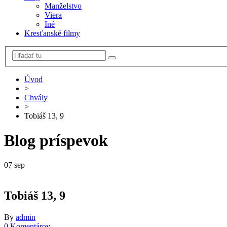
Manželstvo
Viera
Iné
Kresťanské filmy
Úvod
>
Chvály
>
Tobiáš 13, 9
Blog príspevok
07
sep
Tobiáš 13, 9
By
admin
0 Komentárov