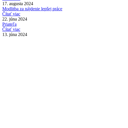
17. augusta 2024
Modlitba za nájdenie lepšej práce
Čítať viac
22. júna 2024
Priateľa
Čítať viac
13. júna 2024