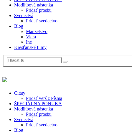
Modlitbová nástenka
Pridať prosbu
Svedectvá
Pridať svedectvo
Blog
Manželstvo
Viera
Iné
Kresťanské filmy
Citáty
Pridať verš z Písma
ŠPECIÁLNA PONUKA
Modlitbová nástenka
Pridať prosbu
Svedectvá
Pridať svedectvo
Blog