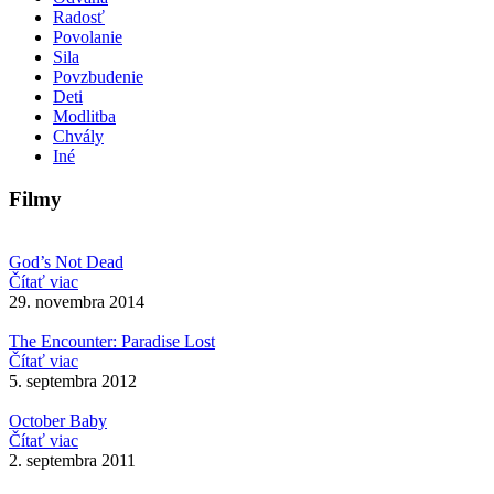
Radosť
Povolanie
Sila
Povzbudenie
Deti
Modlitba
Chvály
Iné
Filmy
God’s Not Dead
Čítať viac
29. novembra 2014
The Encounter: Paradise Lost
Čítať viac
5. septembra 2012
October Baby
Čítať viac
2. septembra 2011