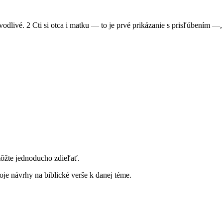
vodlivé. 2 Cti si otca i matku — to je prvé prikázanie s prisľúbením —, 
môžte jednoducho zdieľať.
je návrhy na biblické verše k danej téme.