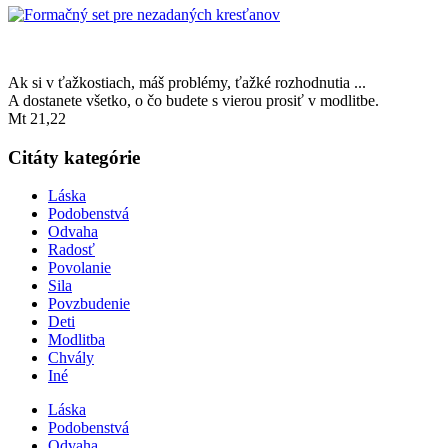
Ak si v ťažkostiach, máš problémy, ťažké rozhodnutia ...
A dostanete všetko, o čo budete s vierou prosiť v modlitbe.
Mt 21,22
Citáty kategórie
Láska
Podobenstvá
Odvaha
Radosť
Povolanie
Sila
Povzbudenie
Deti
Modlitba
Chvály
Iné
Láska
Podobenstvá
Odvaha