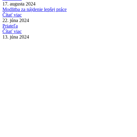
17. augusta 2024
Modlitba za nájdenie lepšej práce
Čítať viac
22. júna 2024
Priateľa
Čítať viac
13. júna 2024