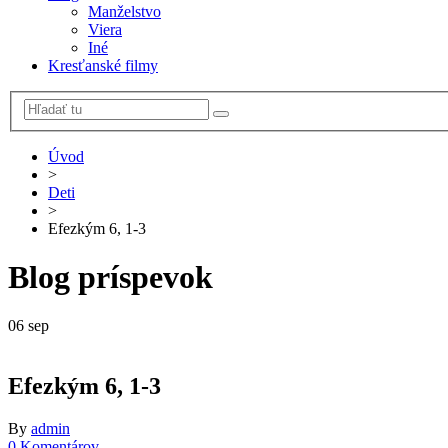
Manželstvo
Viera
Iné
Kresťanské filmy
Úvod
>
Deti
>
Efezkým 6, 1-3
Blog príspevok
06
sep
Efezkým 6, 1-3
By
admin
0 Komentárov