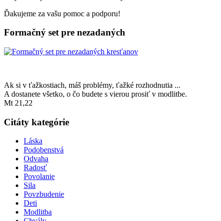
Ďakujeme za vašu pomoc a podporu!
Formačný set pre nezadaných
Ak si v ťažkostiach, máš problémy, ťažké rozhodnutia ...
A dostanete všetko, o čo budete s vierou prosiť v modlitbe.
Mt 21,22
Citáty kategórie
Láska
Podobenstvá
Odvaha
Radosť
Povolanie
Sila
Povzbudenie
Deti
Modlitba
Chvály