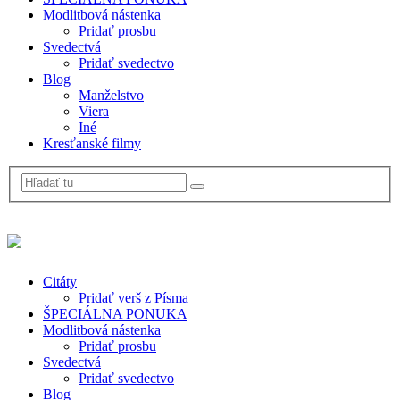
Modlitbová nástenka
Pridať prosbu
Svedectvá
Pridať svedectvo
Blog
Manželstvo
Viera
Iné
Kresťanské filmy
Citáty
Pridať verš z Písma
ŠPECIÁLNA PONUKA
Modlitbová nástenka
Pridať prosbu
Svedectvá
Pridať svedectvo
Blog