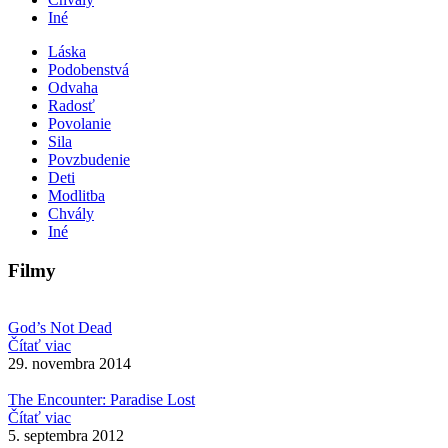
Iné
Láska
Podobenstvá
Odvaha
Radosť
Povolanie
Sila
Povzbudenie
Deti
Modlitba
Chvály
Iné
Filmy
God’s Not Dead
Čítať viac
29. novembra 2014
The Encounter: Paradise Lost
Čítať viac
5. septembra 2012