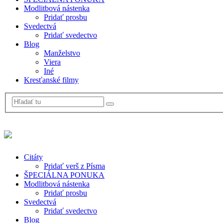
Modlitbová nástenka
Pridať prosbu
Svedectvá
Pridať svedectvo
Blog
Manželstvo
Viera
Iné
Kresťanské filmy
Citáty
Pridať verš z Písma
ŠPECIÁLNA PONUKA
Modlitbová nástenka
Pridať prosbu
Svedectvá
Pridať svedectvo
Blog