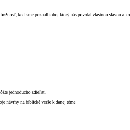
ábožnosť, keď sme poznali toho, ktorý nás povolal vlastnou slávou a 
môžte jednoducho zdieľať.
je návrhy na biblické verše k danej téme.