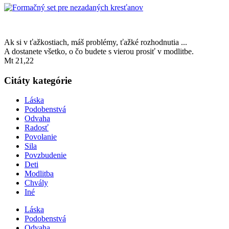
Ak si v ťažkostiach, máš problémy, ťažké rozhodnutia ...
A dostanete všetko, o čo budete s vierou prosiť v modlitbe.
Mt 21,22
Citáty kategórie
Láska
Podobenstvá
Odvaha
Radosť
Povolanie
Sila
Povzbudenie
Deti
Modlitba
Chvály
Iné
Láska
Podobenstvá
Odvaha