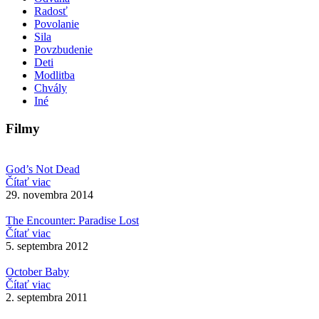
Radosť
Povolanie
Sila
Povzbudenie
Deti
Modlitba
Chvály
Iné
Filmy
God’s Not Dead
Čítať viac
29. novembra 2014
The Encounter: Paradise Lost
Čítať viac
5. septembra 2012
October Baby
Čítať viac
2. septembra 2011