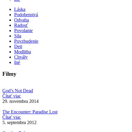
Láska
Podobenstvá
Odvaha
Radosť
Povolanie
Sila
Povzbudenie
Deti
Modlitba
Chvály
Iné
Filmy
God’s Not Dead
Čítať viac
29. novembra 2014
The Encounter: Paradise Lost
Čítať viac
5. septembra 2012