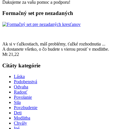
Ďakujeme za vašu pomoc a podporu!
Formačný set pre nezadaných
Ak si v ťažkostiach, máš problémy, ťažké rozhodnutia ...
A dostanete všetko, o čo budete s vierou prosiť v modlitbe.
Mt 21,22
Citáty kategórie
Láska
Podobenstvá
Odvaha
Radosť
Povolanie
Sila
Povzbudenie
Deti
Modlitba
Chvály
Iné