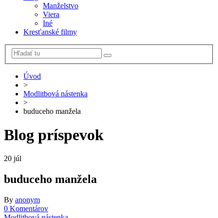
Manželstvo
Viera
Iné
Kresťanské filmy
Úvod
>
Modlitbová nástenka
>
buduceho manžela
Blog príspevok
20
júl
buduceho manžela
By
anonym
0 Komentárov
Modlitbová nástenka