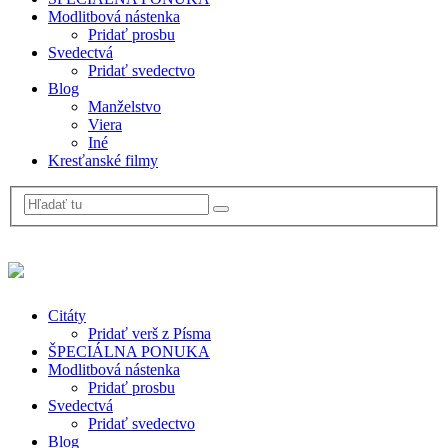
Modlitbová nástenka
Pridať prosbu
Svedectvá
Pridať svedectvo
Blog
Manželstvo
Viera
Iné
Kresťanské filmy
Citáty
Pridať verš z Písma
ŠPECIÁLNA PONUKA
Modlitbová nástenka
Pridať prosbu
Svedectvá
Pridať svedectvo
Blog