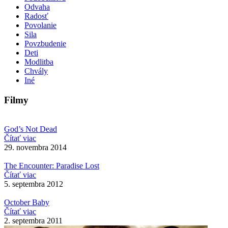
Odvaha
Radosť
Povolanie
Sila
Povzbudenie
Deti
Modlitba
Chvály
Iné
Filmy
God’s Not Dead
Čítať viac
29. novembra 2014
The Encounter: Paradise Lost
Čítať viac
5. septembra 2012
October Baby
Čítať viac
2. septembra 2011