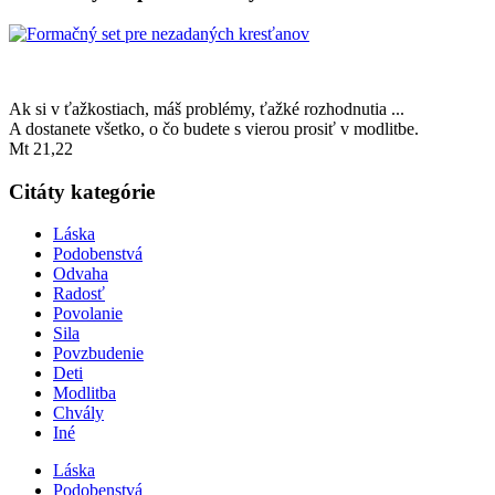
Ak si v ťažkostiach, máš problémy, ťažké rozhodnutia ...
A dostanete všetko, o čo budete s vierou prosiť v modlitbe.
Mt 21,22
Citáty kategórie
Láska
Podobenstvá
Odvaha
Radosť
Povolanie
Sila
Povzbudenie
Deti
Modlitba
Chvály
Iné
Láska
Podobenstvá