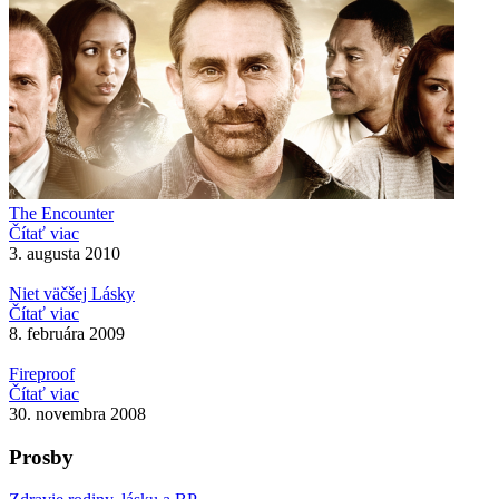
The Encounter
Čítať viac
3. augusta 2010
Niet väčšej Lásky
Čítať viac
8. februára 2009
Fireproof
Čítať viac
30. novembra 2008
Prosby