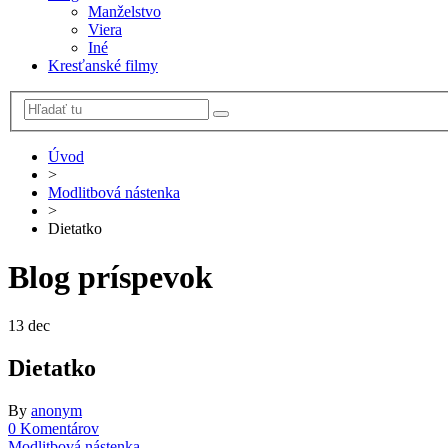
Manželstvo
Viera
Iné
Kresťanské filmy
Úvod
>
Modlitbová nástenka
>
Dietatko
Blog príspevok
13
dec
Dietatko
By
anonym
0 Komentárov
Modlitbová nástenka