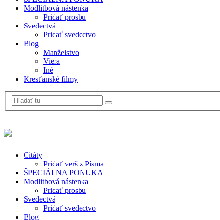
Modlitbová nástenka
Pridať prosbu
Svedectvá
Pridať svedectvo
Blog
Manželstvo
Viera
Iné
Kresťanské filmy
Citáty
Pridať verš z Písma
ŠPECIÁLNA PONUKA
Modlitbová nástenka
Pridať prosbu
Svedectvá
Pridať svedectvo
Blog