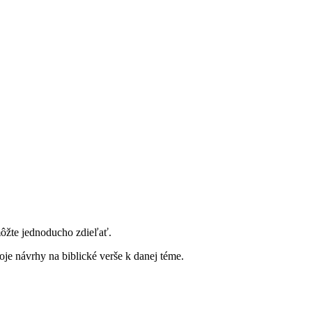
môžte jednoducho zdieľať.
je návrhy na biblické verše k danej téme.