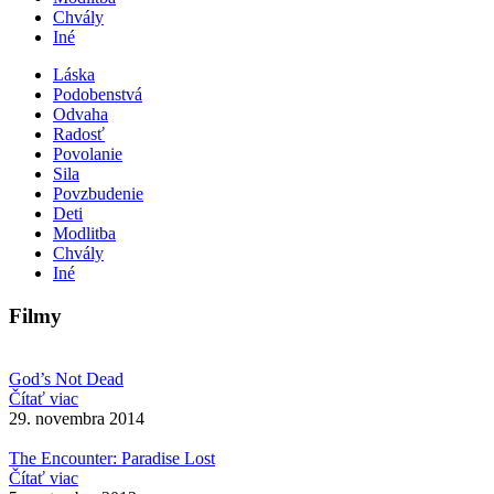
Chvály
Iné
Láska
Podobenstvá
Odvaha
Radosť
Povolanie
Sila
Povzbudenie
Deti
Modlitba
Chvály
Iné
Filmy
God’s Not Dead
Čítať viac
29. novembra 2014
The Encounter: Paradise Lost
Čítať viac