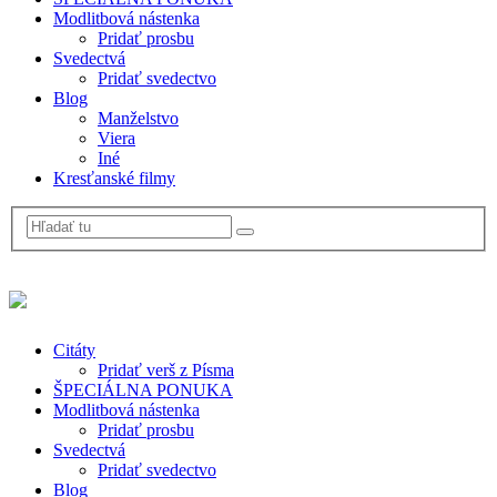
Modlitbová nástenka
Pridať prosbu
Svedectvá
Pridať svedectvo
Blog
Manželstvo
Viera
Iné
Kresťanské filmy
Citáty
Pridať verš z Písma
ŠPECIÁLNA PONUKA
Modlitbová nástenka
Pridať prosbu
Svedectvá
Pridať svedectvo
Blog