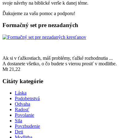
svoje návrhy na biblické verše k danej téme.
Ďakujeme za vašu pomoc a podporu!
Formačný set pre nezadaných
Ak si v ťažkostiach, máš problémy, ťažké rozhodnutia ...
A dostanete všetko, o čo budete s vierou prosiť v modlitbe.
Mt 21,22
Citáty kategórie
Láska
Podobenstvá
Odvaha
Radosť
Povolanie
Sila
Povzbudenie
Deti
Modlitba