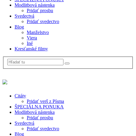
Modlitbová nástenka
Pridať prosbu
Svedectvá
Pridať svedectvo
Blog
Manželstvo
Viera
Iné
Kresťanské filmy
Citáty
Pridať verš z Písma
ŠPECIÁLNA PONUKA
Modlitbová nástenka
Pridať prosbu
Svedectvá
Pridať svedectvo
Blog