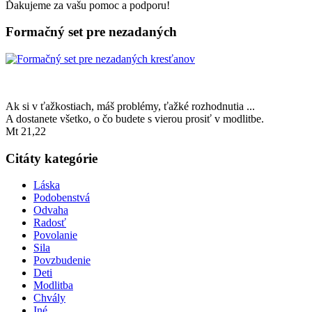
Ďakujeme za vašu pomoc a podporu!
Formačný set pre nezadaných
Ak si v ťažkostiach, máš problémy, ťažké rozhodnutia ...
A dostanete všetko, o čo budete s vierou prosiť v modlitbe.
Mt 21,22
Citáty kategórie
Láska
Podobenstvá
Odvaha
Radosť
Povolanie
Sila
Povzbudenie
Deti
Modlitba
Chvály
Iné