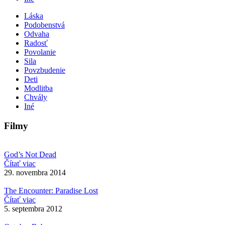
Láska
Podobenstvá
Odvaha
Radosť
Povolanie
Sila
Povzbudenie
Deti
Modlitba
Chvály
Iné
Filmy
God’s Not Dead
Čítať viac
29. novembra 2014
The Encounter: Paradise Lost
Čítať viac
5. septembra 2012