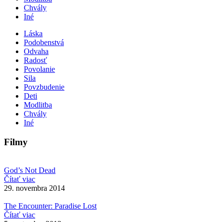
Chvály
Iné
Láska
Podobenstvá
Odvaha
Radosť
Povolanie
Sila
Povzbudenie
Deti
Modlitba
Chvály
Iné
Filmy
God’s Not Dead
Čítať viac
29. novembra 2014
The Encounter: Paradise Lost
Čítať viac