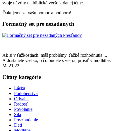
svoje návrhy na biblické verše k danej téme.
Ďakujeme za vašu pomoc a podporu!
Formačný set pre nezadaných
Ak si v ťažkostiach, máš problémy, ťažké rozhodnutia ...
A dostanete všetko, o čo budete s vierou prosiť v modlitbe.
Mt 21,22
Citáty kategórie
Láska
Podobenstvá
Odvaha
Radosť
Povolanie
Sila
Povzbudenie
Deti
Modlitba