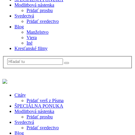
Modlitbová nástenka
Pridať prosbu
Svedectvá
Pridať svedectvo
Blog
Manželstvo
Viera
Iné
Kresťanské filmy
Citáty
Pridať verš z Písma
ŠPECIÁLNA PONUKA
Modlitbová nástenka
Pridať prosbu
Svedectvá
Pridať svedectvo
Blog