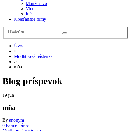
Manželstvo
Viera
Iné
Kresťanské filmy
Úvod
>
Modlitbová nástenka
>
mňa
Blog príspevok
19
jún
mňa
By
anonym
0 Komentárov
Modlitbová nástenka