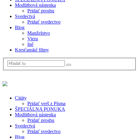
Modlitbová nástenka
Pridať prosbu
Svedectvá
Pridať svedectvo
Blog
Manželstvo
Viera
Iné
Kresťanské filmy
Citáty
Pridať verš z Písma
ŠPECIÁLNA PONUKA
Modlitbová nástenka
Pridať prosbu
Svedectvá
Pridať svedectvo
Blog