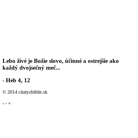
Lebo živé je Božie slovo, účinné a ostrejšie ako
každý dvojsečný meč...
- Heb 4, 12
© 2014 citatyzbiblie.sk
‹
›
×