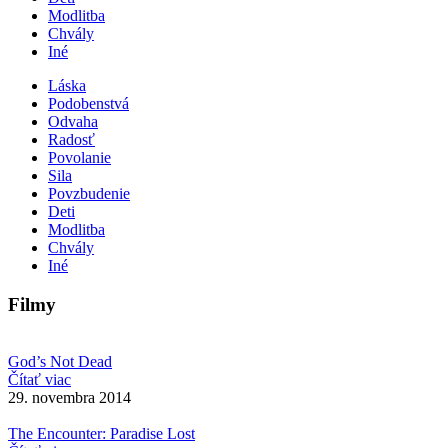
Modlitba
Chvály
Iné
Láska
Podobenstvá
Odvaha
Radosť
Povolanie
Sila
Povzbudenie
Deti
Modlitba
Chvály
Iné
Filmy
God’s Not Dead
Čítať viac
29. novembra 2014
The Encounter: Paradise Lost