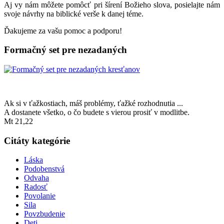
Aj vy nám môžete pomôcť pri šírení Božieho slova, posielajte nám
svoje návrhy na biblické verše k danej téme.
Ďakujeme za vašu pomoc a podporu!
Formačný set pre nezadaných
Ak si v ťažkostiach, máš problémy, ťažké rozhodnutia ...
A dostanete všetko, o čo budete s vierou prosiť v modlitbe.
Mt 21,22
Citáty kategórie
Láska
Podobenstvá
Odvaha
Radosť
Povolanie
Sila
Povzbudenie
Deti