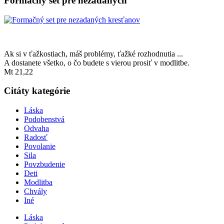
Formačný set pre nezadaných
Ak si v ťažkostiach, máš problémy, ťažké rozhodnutia ...
A dostanete všetko, o čo budete s vierou prosiť v modlitbe.
Mt 21,22
Citáty kategórie
Láska
Podobenstvá
Odvaha
Radosť
Povolanie
Sila
Povzbudenie
Deti
Modlitba
Chvály
Iné
Láska