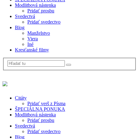
Modlitbová nástenka
Pridať prosbu
Svedectvá
Pridať svedectvo
Blog
Manželstvo
Viera
Iné
Kresťanské filmy
Citáty
Pridať verš z Písma
ŠPECIÁLNA PONUKA
Modlitbová nástenka
Pridať prosbu
Svedectvá
Pridať svedectvo
Blog