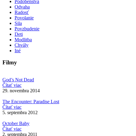
Podobenstvá
Odvaha
Radosť
Povolanie
Sila
Povzbudenie
Deti
Modlitba
Chvály
Iné
Filmy
God’s Not Dead
Čítať viac
29. novembra 2014
The Encounter: Paradise Lost
Čítať viac
5. septembra 2012
October Baby
Čítať viac
2. septembra 2011