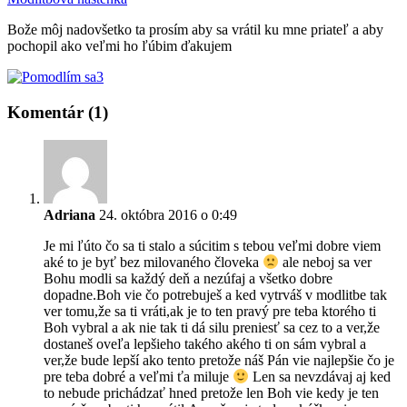
Bože môj nadovšetko ta prosím aby sa vrátil ku mne priateľ a aby
pochopil ako veľmi ho ľúbim ďakujem
3
Komentár (1)
Adriana
24. októbra 2016 o 0:49
Je mi ľúto čo sa ti stalo a súcitim s tebou veľmi dobre viem
aké to je byť bez milovaného človeka
ale neboj sa ver
Bohu modli sa každý deň a nezúfaj a všetko dobre
dopadne.Boh vie čo potrebuješ a ked vytrváš v modlitbe tak
ver tomu,že sa ti vráti,ak je to ten pravý pre teba ktorého ti
Boh vybral a ak nie tak ti dá silu preniesť sa cez to a ver,že
dostaneš oveľa lepšieho takého akého ti on sám vybral a
ver,že bude lepší ako tento pretože náš Pán vie najlepšie čo je
pre teba dobré a veľmi ťa miluje
Len sa nevzdávaj aj ked
to nebude prichádzať hned pretože len Boh vie kedy je ten