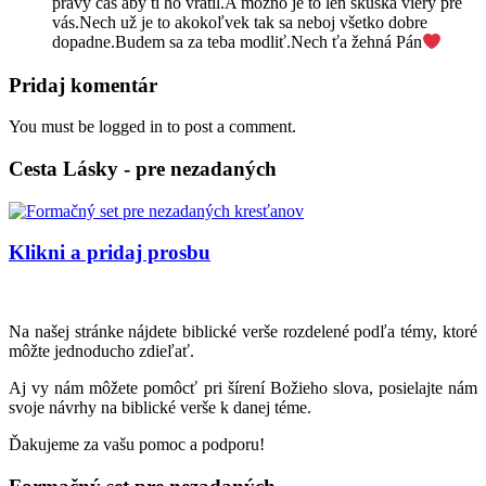
pravý čas aby ti ho vrátil.A možno je to len skúška viery pre
vás.Nech už je to akokoľvek tak sa neboj všetko dobre
dopadne.Budem sa za teba modliť.Nech ťa žehná Pán
Pridaj komentár
You must be logged in to post a comment.
Cesta Lásky - pre nezadaných
Klikni a pridaj prosbu
Na našej stránke nájdete biblické verše rozdelené podľa témy, ktoré
môžte jednoducho zdieľať.
Aj vy nám môžete pomôcť pri šírení Božieho slova, posielajte nám
svoje návrhy na biblické verše k danej téme.
Ďakujeme za vašu pomoc a podporu!