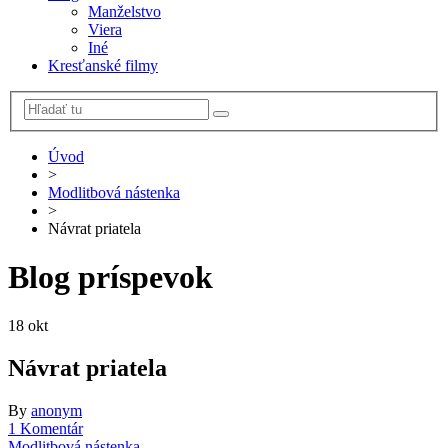
Manželstvo
Viera
Iné
Kresťanské filmy
Úvod
>
Modlitbová nástenka
>
Návrat priatela
Blog príspevok
18
okt
Návrat priatela
By
anonym
1 Komentár
Modlitbová nástenka