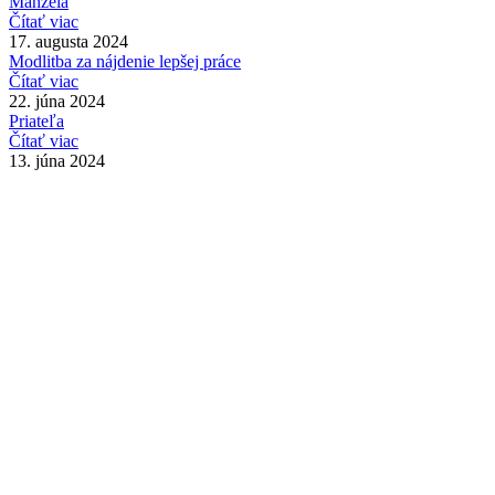
Manžela
Čítať viac
17. augusta 2024
Modlitba za nájdenie lepšej práce
Čítať viac
22. júna 2024
Priateľa
Čítať viac
13. júna 2024