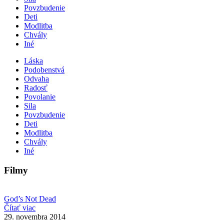
Povzbudenie
Deti
Modlitba
Chvály
Iné
Láska
Podobenstvá
Odvaha
Radosť
Povolanie
Sila
Povzbudenie
Deti
Modlitba
Chvály
Iné
Filmy
God’s Not Dead
Čítať viac
29. novembra 2014