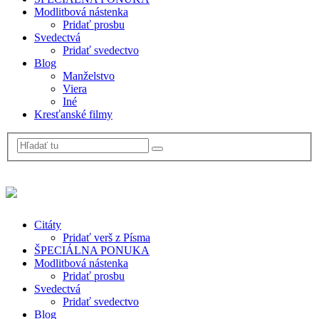
Modlitbová nástenka
Pridať prosbu
Svedectvá
Pridať svedectvo
Blog
Manželstvo
Viera
Iné
Kresťanské filmy
Citáty
Pridať verš z Písma
ŠPECIÁLNA PONUKA
Modlitbová nástenka
Pridať prosbu
Svedectvá
Pridať svedectvo
Blog