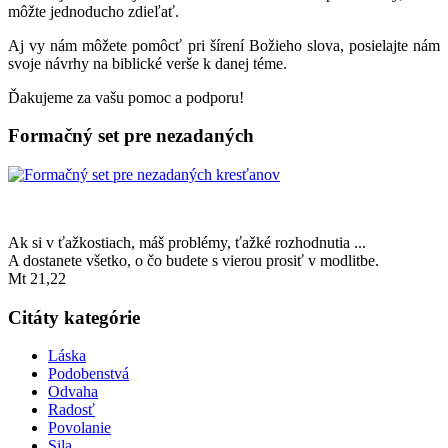
môžte jednoducho zdieľať.
Aj vy nám môžete pomôcť pri šírení Božieho slova, posielajte nám
svoje návrhy na biblické verše k danej téme.
Ďakujeme za vašu pomoc a podporu!
Formačný set pre nezadaných
Ak si v ťažkostiach, máš problémy, ťažké rozhodnutia ...
A dostanete všetko, o čo budete s vierou prosiť v modlitbe.
Mt 21,22
Citáty kategórie
Láska
Podobenstvá
Odvaha
Radosť
Povolanie
Sila