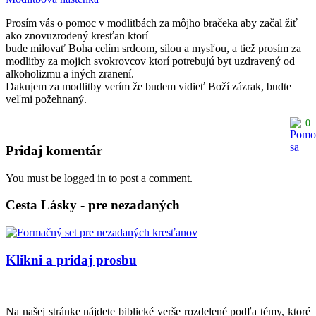
Prosím vás o pomoc v modlitbách za môjho bračeka aby začal žiť
ako znovuzrodený kresťan ktorí
bude milovať Boha celím srdcom, silou a mysľou, a tiež prosím za
modlitby za mojich svokrovcov ktorí potrebujú byt uzdravený od
alkoholizmu a iných zranení.
Dakujem za modlitby verím že budem vidieť Boží zázrak, budte
veľmi požehnaný.
0
Pridaj komentár
You must be logged in to post a comment.
Cesta Lásky - pre nezadaných
Klikni a pridaj prosbu
Na našej stránke nájdete biblické verše rozdelené podľa témy, ktoré