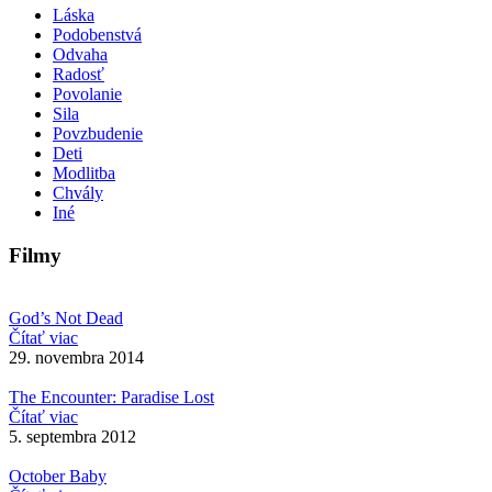
Láska
Podobenstvá
Odvaha
Radosť
Povolanie
Sila
Povzbudenie
Deti
Modlitba
Chvály
Iné
Filmy
God’s Not Dead
Čítať viac
29. novembra 2014
The Encounter: Paradise Lost
Čítať viac
5. septembra 2012
October Baby