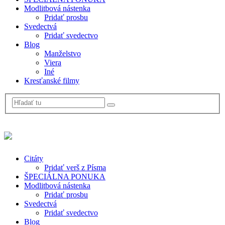
Modlitbová nástenka
Pridať prosbu
Svedectvá
Pridať svedectvo
Blog
Manželstvo
Viera
Iné
Kresťanské filmy
Citáty
Pridať verš z Písma
ŠPECIÁLNA PONUKA
Modlitbová nástenka
Pridať prosbu
Svedectvá
Pridať svedectvo
Blog