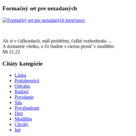
Formačný set pre nezadaných
Ak si v ťažkostiach, máš problémy, ťažké rozhodnutia ...
A dostanete všetko, o čo budete s vierou prosiť v modlitbe.
Mt 21,22
Citáty kategórie
Láska
Podobenstvá
Odvaha
Radosť
Povolanie
Sila
Povzbudenie
Deti
Modlitba
Chvály
Iné