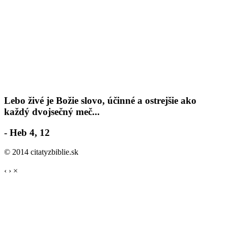
Lebo živé je Božie slovo, účinné a ostrejšie ako
každý dvojsečný meč...
- Heb 4, 12
© 2014 citatyzbiblie.sk
‹
›
×