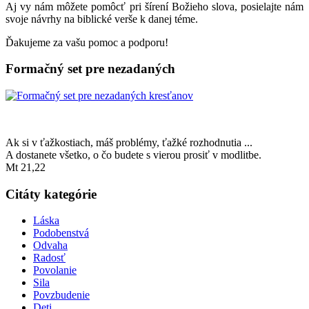
Aj vy nám môžete pomôcť pri šírení Božieho slova, posielajte nám
svoje návrhy na biblické verše k danej téme.
Ďakujeme za vašu pomoc a podporu!
Formačný set pre nezadaných
Ak si v ťažkostiach, máš problémy, ťažké rozhodnutia ...
A dostanete všetko, o čo budete s vierou prosiť v modlitbe.
Mt 21,22
Citáty kategórie
Láska
Podobenstvá
Odvaha
Radosť
Povolanie
Sila
Povzbudenie
Deti