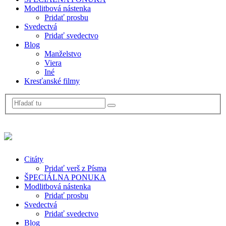
Modlitbová nástenka
Pridať prosbu
Svedectvá
Pridať svedectvo
Blog
Manželstvo
Viera
Iné
Kresťanské filmy
Citáty
Pridať verš z Písma
ŠPECIÁLNA PONUKA
Modlitbová nástenka
Pridať prosbu
Svedectvá
Pridať svedectvo
Blog