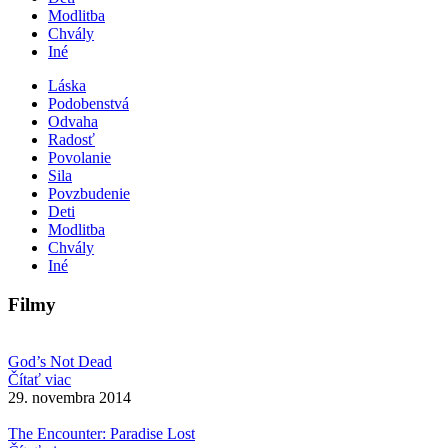
Modlitba
Chvály
Iné
Láska
Podobenstvá
Odvaha
Radosť
Povolanie
Sila
Povzbudenie
Deti
Modlitba
Chvály
Iné
Filmy
God’s Not Dead
Čítať viac
29. novembra 2014
The Encounter: Paradise Lost