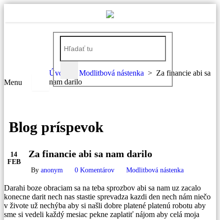
Úvod
>
Modlitbová nástenka
>
Za financie abi sa
nam darilo
Menu
Blog príspevok
Za financie abi sa nam darilo
14
FEB
By
anonym
0 Komentárov
Modlitbová nástenka
Darahi boze obraciam sa na teba sprozbov abi sa nam uz zacalo
konecne darit nech nas stastie sprevadza kazdi den nech nám niečo
v živote už nechýba aby si našli dobre platené platenú robotu aby
sme si vedeli každý mesiac pekne zaplatiť nájom aby celá moja