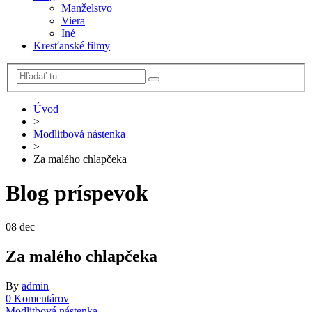
Manželstvo
Viera
Iné
Kresťanské filmy
Úvod
>
Modlitbová nástenka
>
Za malého chlapčeka
Blog príspevok
08
dec
Za malého chlapčeka
By
admin
0 Komentárov
Modlitbová nástenka