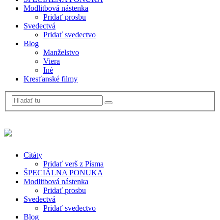
Modlitbová nástenka
Pridať prosbu
Svedectvá
Pridať svedectvo
Blog
Manželstvo
Viera
Iné
Kresťanské filmy
Citáty
Pridať verš z Písma
ŠPECIÁLNA PONUKA
Modlitbová nástenka
Pridať prosbu
Svedectvá
Pridať svedectvo
Blog