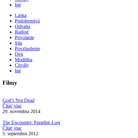
Iné
Láska
Podobenstvá
Odvaha
Radosť
Povolanie
Sila
Povzbudenie
Deti
Modlitba
Chvály
Iné
Filmy
God’s Not Dead
Čítať viac
29. novembra 2014
The Encounter: Paradise Lost
Čítať viac
5. septembra 2012