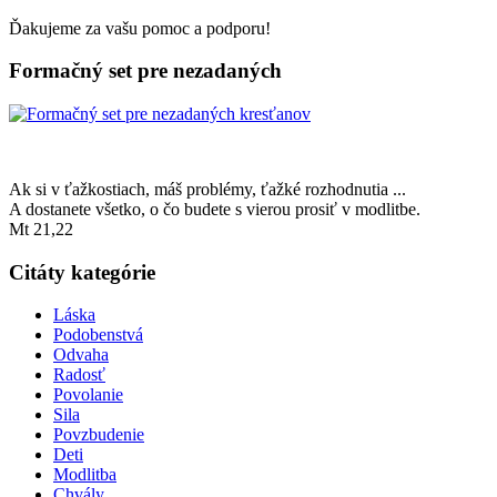
Ďakujeme za vašu pomoc a podporu!
Formačný set pre nezadaných
Ak si v ťažkostiach, máš problémy, ťažké rozhodnutia ...
A dostanete všetko, o čo budete s vierou prosiť v modlitbe.
Mt 21,22
Citáty kategórie
Láska
Podobenstvá
Odvaha
Radosť
Povolanie
Sila
Povzbudenie
Deti
Modlitba
Chvály