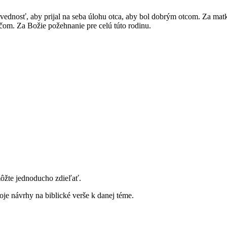
ovednosť, aby prijal na seba úlohu otca, aby bol dobrým otcom. Za matku
ičom. Za Božie požehnanie pre celú túto rodinu.
môžte jednoducho zdieľať.
je návrhy na biblické verše k danej téme.