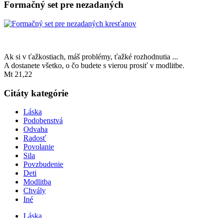
Formačný set pre nezadaných
Ak si v ťažkostiach, máš problémy, ťažké rozhodnutia ...
A dostanete všetko, o čo budete s vierou prosiť v modlitbe.
Mt 21,22
Citáty kategórie
Láska
Podobenstvá
Odvaha
Radosť
Povolanie
Sila
Povzbudenie
Deti
Modlitba
Chvály
Iné
Láska