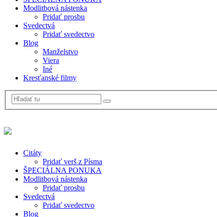
Modlitbová nástenka
Pridať prosbu
Svedectvá
Pridať svedectvo
Blog
Manželstvo
Viera
Iné
Kresťanské filmy
Citáty
Pridať verš z Písma
ŠPECIÁLNA PONUKA
Modlitbová nástenka
Pridať prosbu
Svedectvá
Pridať svedectvo
Blog