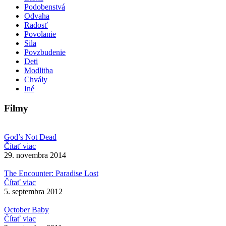
Podobenstvá
Odvaha
Radosť
Povolanie
Sila
Povzbudenie
Deti
Modlitba
Chvály
Iné
Filmy
God’s Not Dead
Čítať viac
29. novembra 2014
The Encounter: Paradise Lost
Čítať viac
5. septembra 2012
October Baby
Čítať viac