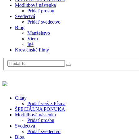
Modlitbová nástenka
Pridať prosbu
Svedectvá
Pridať svedectvo
Blog
Manželstvo
Viera
Iné
Kresťanské filmy
Citáty
Pridať verš z Písma
ŠPECIÁLNA PONUKA
Modlitbová nástenka
Pridať prosbu
Svedectvá
Pridať svedectvo
Blog