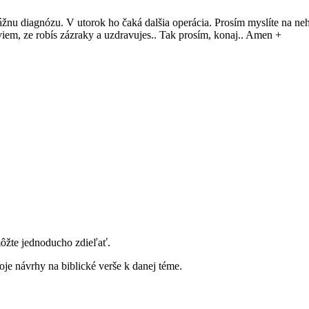
žnu diagnózu. V utorok ho čaká dalšia operácia. Prosím myslíte na neh
 viem, ze robís zázraky a uzdravujes.. Tak prosím, konaj.. Amen +
môžte jednoducho zdieľať.
je návrhy na biblické verše k danej téme.