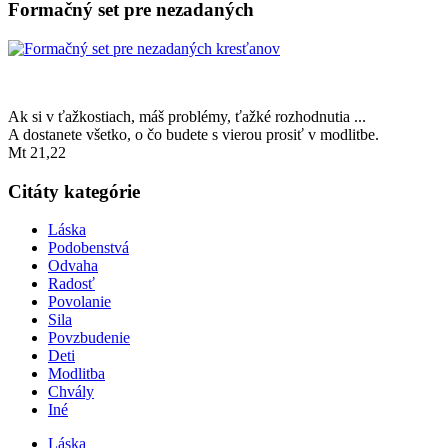
Formačný set pre nezadaných
Ak si v ťažkostiach, máš problémy, ťažké rozhodnutia ...
A dostanete všetko, o čo budete s vierou prosiť v modlitbe.
Mt 21,22
Citáty kategórie
Láska
Podobenstvá
Odvaha
Radosť
Povolanie
Sila
Povzbudenie
Deti
Modlitba
Chvály
Iné
Láska