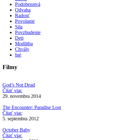
Podobenstvá
Odvaha
Radosť
Povolanie
Sila
Povzbudenie
Deti
Modlitba
Chvály
Iné
Filmy
God’s Not Dead
Čítať viac
29. novembra 2014
The Encounter: Paradise Lost
Čítať viac
5. septembra 2012
October Baby
Čítať viac