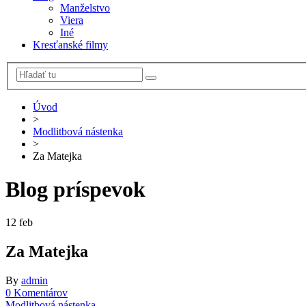
Manželstvo
Viera
Iné
Kresťanské filmy
Úvod
>
Modlitbová nástenka
>
Za Matejka
Blog príspevok
12
feb
Za Matejka
By
admin
0 Komentárov
Modlitbová nástenka