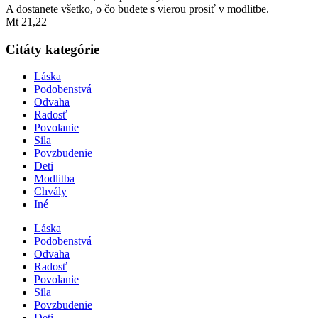
A dostanete všetko, o čo budete s vierou prosiť v modlitbe.
Mt 21,22
Citáty kategórie
Láska
Podobenstvá
Odvaha
Radosť
Povolanie
Sila
Povzbudenie
Deti
Modlitba
Chvály
Iné
Láska
Podobenstvá
Odvaha
Radosť
Povolanie
Sila
Povzbudenie
Deti