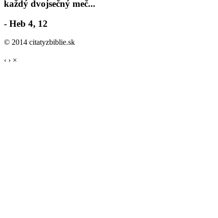
každý dvojsečný meč...
- Heb 4, 12
© 2014 citatyzbiblie.sk
‹
›
×