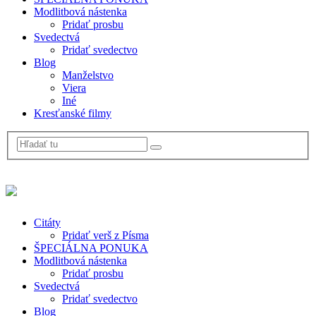
Modlitbová nástenka
Pridať prosbu
Svedectvá
Pridať svedectvo
Blog
Manželstvo
Viera
Iné
Kresťanské filmy
Citáty
Pridať verš z Písma
ŠPECIÁLNA PONUKA
Modlitbová nástenka
Pridať prosbu
Svedectvá
Pridať svedectvo
Blog