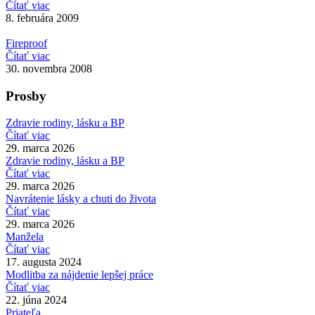
Čítať viac
8. februára 2009
Fireproof
Čítať viac
30. novembra 2008
Prosby
Zdravie rodiny, lásku a BP
Čítať viac
29. marca 2026
Zdravie rodiny, lásku a BP
Čítať viac
29. marca 2026
Navrátenie lásky a chuti do života
Čítať viac
29. marca 2026
Manžela
Čítať viac
17. augusta 2024
Modlitba za nájdenie lepšej práce
Čítať viac
22. júna 2024
Priateľa