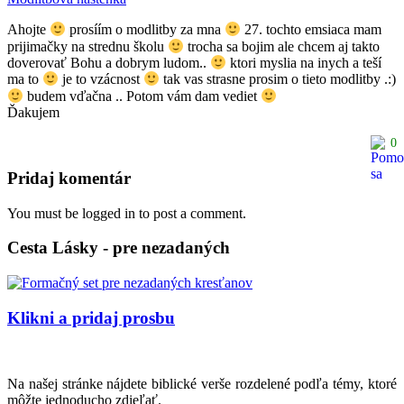
Ahojte
prosíím o modlitby za mna
27. tochto emsiaca mam
prijimačky na strednu školu
trocha sa bojim ale chcem aj takto
doverovať Bohu a dobrym ludom..
ktori myslia na inych a teší
ma to
je to vzácnost
tak vas strasne prosim o tieto modlitby .:)
budem vďačna .. Potom vám dam vediet
Ďakujem
0
Pridaj komentár
You must be logged in to post a comment.
Cesta Lásky - pre nezadaných
Klikni a pridaj prosbu
Na našej stránke nájdete biblické verše rozdelené podľa témy, ktoré
môžte jednoducho zdieľať.