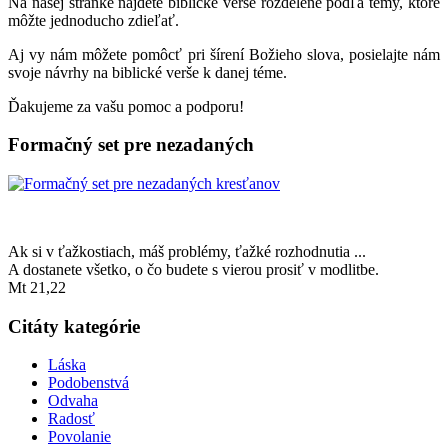
Na našej stránke nájdete biblické verše rozdelené podľa témy, ktoré
môžte jednoducho zdieľať.
Aj vy nám môžete pomôcť pri šírení Božieho slova, posielajte nám
svoje návrhy na biblické verše k danej téme.
Ďakujeme za vašu pomoc a podporu!
Formačný set pre nezadaných
Ak si v ťažkostiach, máš problémy, ťažké rozhodnutia ...
A dostanete všetko, o čo budete s vierou prosiť v modlitbe.
Mt 21,22
Citáty kategórie
Láska
Podobenstvá
Odvaha
Radosť
Povolanie