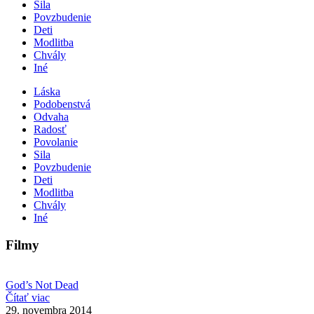
Sila
Povzbudenie
Deti
Modlitba
Chvály
Iné
Láska
Podobenstvá
Odvaha
Radosť
Povolanie
Sila
Povzbudenie
Deti
Modlitba
Chvály
Iné
Filmy
God’s Not Dead
Čítať viac
29. novembra 2014