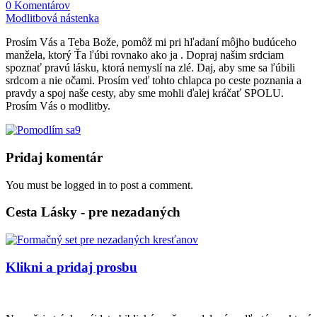
0 Komentárov
Modlitbová nástenka
Prosím Vás a Teba Bože, pomôž mi pri hľadaní môjho budúceho
manžela, ktorý Ťa ľúbi rovnako ako ja . Dopraj našim srdciam
spoznať pravú lásku, ktorá nemyslí na zlé. Daj, aby sme sa ľúbili
srdcom a nie očami. Prosím veď tohto chlapca po ceste poznania a
pravdy a spoj naše cesty, aby sme mohli ďalej kráčať SPOLU.
Prosím Vás o modlitby.
9
Pridaj komentár
You must be logged in to post a comment.
Cesta Lásky - pre nezadaných
Klikni a pridaj prosbu