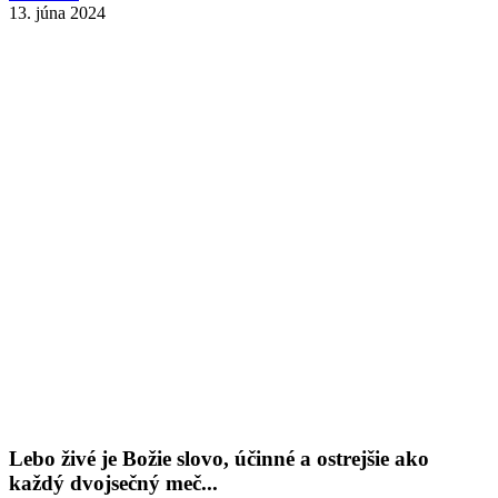
13. júna 2024
Lebo živé je Božie slovo, účinné a ostrejšie ako
každý dvojsečný meč...