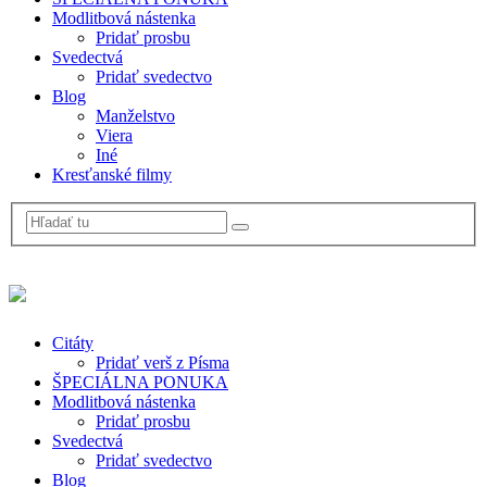
Modlitbová nástenka
Pridať prosbu
Svedectvá
Pridať svedectvo
Blog
Manželstvo
Viera
Iné
Kresťanské filmy
Citáty
Pridať verš z Písma
ŠPECIÁLNA PONUKA
Modlitbová nástenka
Pridať prosbu
Svedectvá
Pridať svedectvo
Blog