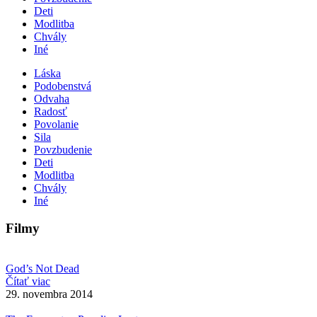
Deti
Modlitba
Chvály
Iné
Láska
Podobenstvá
Odvaha
Radosť
Povolanie
Sila
Povzbudenie
Deti
Modlitba
Chvály
Iné
Filmy
God’s Not Dead
Čítať viac
29. novembra 2014