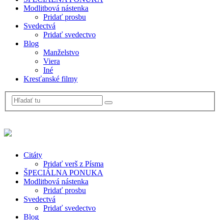
Modlitbová nástenka
Pridať prosbu
Svedectvá
Pridať svedectvo
Blog
Manželstvo
Viera
Iné
Kresťanské filmy
Citáty
Pridať verš z Písma
ŠPECIÁLNA PONUKA
Modlitbová nástenka
Pridať prosbu
Svedectvá
Pridať svedectvo
Blog