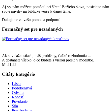
Aj vy nám môžete pomôcť pri šírení Božieho slova, posielajte nám
svoje návrhy na biblické verše k danej téme.
Ďakujeme za vašu pomoc a podporu!
Formačný set pre nezadaných
Ak si v ťažkostiach, máš problémy, ťažké rozhodnutia ...
A dostanete všetko, o čo budete s vierou prosiť v modlitbe.
Mt 21,22
Citáty kategórie
Láska
Podobenstvá
Odvaha
Radosť
Povolanie
Sila
Povzbudenie