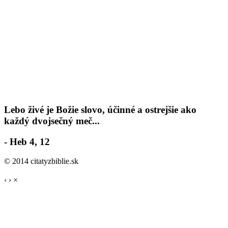
Lebo živé je Božie slovo, účinné a ostrejšie ako
každý dvojsečný meč...
- Heb 4, 12
© 2014 citatyzbiblie.sk
‹
›
×