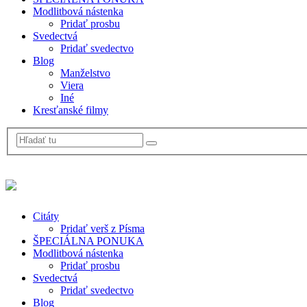
Modlitbová nástenka
Pridať prosbu
Svedectvá
Pridať svedectvo
Blog
Manželstvo
Viera
Iné
Kresťanské filmy
Citáty
Pridať verš z Písma
ŠPECIÁLNA PONUKA
Modlitbová nástenka
Pridať prosbu
Svedectvá
Pridať svedectvo
Blog