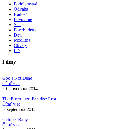
Podobenstvá
Odvaha
Radosť
Povolanie
Sila
Povzbudenie
Deti
Modlitba
Chvály
Iné
Filmy
God’s Not Dead
Čítať viac
29. novembra 2014
The Encounter: Paradise Lost
Čítať viac
5. septembra 2012
October Baby
Čítať viac