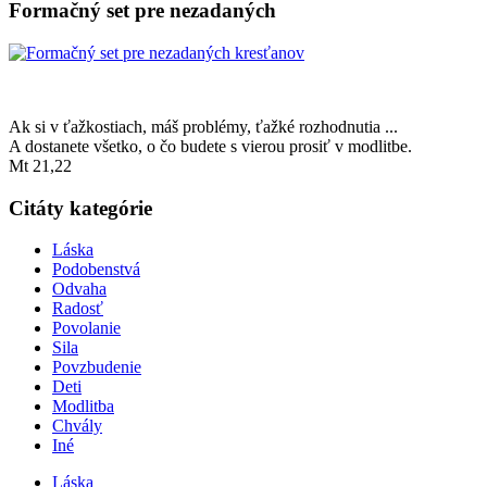
Formačný set pre nezadaných
Ak si v ťažkostiach, máš problémy, ťažké rozhodnutia ...
A dostanete všetko, o čo budete s vierou prosiť v modlitbe.
Mt 21,22
Citáty kategórie
Láska
Podobenstvá
Odvaha
Radosť
Povolanie
Sila
Povzbudenie
Deti
Modlitba
Chvály
Iné
Láska