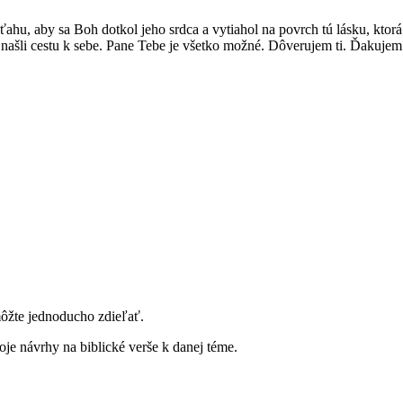
ťahu, aby sa Boh dotkol jeho srdca a vytiahol na povrch tú lásku, ktor
šte našli cestu k sebe. Pane Tebe je všetko možné. Dôverujem ti. Ďakuje
môžte jednoducho zdieľať.
je návrhy na biblické verše k danej téme.