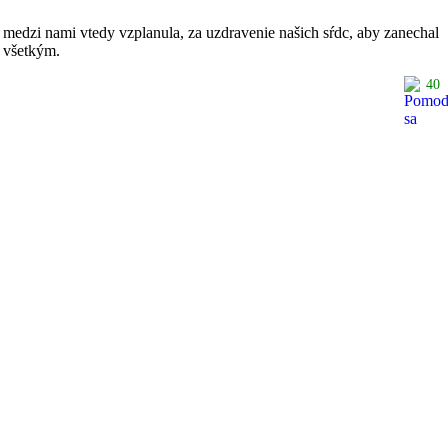
á medzi nami vtedy vzplanula, za uzdravenie našich sŕdc, aby zanechal
m všetkým.
40