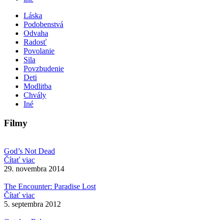
Láska
Podobenstvá
Odvaha
Radosť
Povolanie
Sila
Povzbudenie
Deti
Modlitba
Chvály
Iné
Filmy
God’s Not Dead
Čítať viac
29. novembra 2014
The Encounter: Paradise Lost
Čítať viac
5. septembra 2012