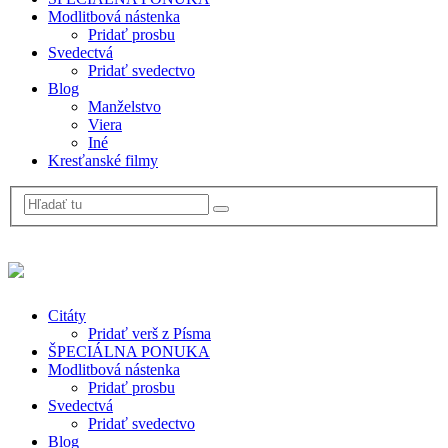
Modlitbová nástenka
Pridať prosbu
Svedectvá
Pridať svedectvo
Blog
Manželstvo
Viera
Iné
Kresťanské filmy
Citáty
Pridať verš z Písma
ŠPECIÁLNA PONUKA
Modlitbová nástenka
Pridať prosbu
Svedectvá
Pridať svedectvo
Blog