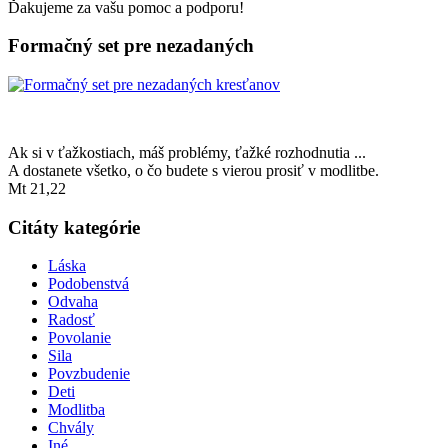
Ďakujeme za vašu pomoc a podporu!
Formačný set pre nezadaných
Ak si v ťažkostiach, máš problémy, ťažké rozhodnutia ...
A dostanete všetko, o čo budete s vierou prosiť v modlitbe.
Mt 21,22
Citáty kategórie
Láska
Podobenstvá
Odvaha
Radosť
Povolanie
Sila
Povzbudenie
Deti
Modlitba
Chvály
Iné