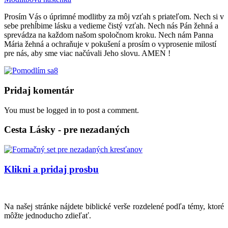
Prosím Vás o úprimné modlitby za môj vzťah s priateľom. Nech si v
sebe prehĺbime lásku a vedieme čistý vzťah. Nech nás Pán žehná a
sprevádza na každom našom spoločnom kroku. Nech nám Panna
Mária žehná a ochraňuje v pokušení a prosím o vyprosenie milostí
pre nás, aby sme viac načúvali Jeho slovu. AMEN !
8
Pridaj komentár
You must be logged in to post a comment.
Cesta Lásky - pre nezadaných
Klikni a pridaj prosbu
Na našej stránke nájdete biblické verše rozdelené podľa témy, ktoré
môžte jednoducho zdieľať.