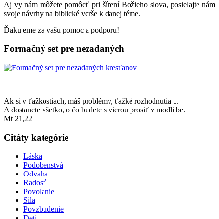
Aj vy nám môžete pomôcť pri šírení Božieho slova, posielajte nám
svoje návrhy na biblické verše k danej téme.
Ďakujeme za vašu pomoc a podporu!
Formačný set pre nezadaných
Ak si v ťažkostiach, máš problémy, ťažké rozhodnutia ...
A dostanete všetko, o čo budete s vierou prosiť v modlitbe.
Mt 21,22
Citáty kategórie
Láska
Podobenstvá
Odvaha
Radosť
Povolanie
Sila
Povzbudenie
Deti