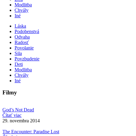
Modlitba
Chvály
Iné
Láska
Podobenstvá
Odvaha
Radosť
Povolanie
Sila
Povzbudenie
Deti
Modlitba
Chvály
Iné
Filmy
God’s Not Dead
Čítať viac
29. novembra 2014
The Encounter: Paradise Lost