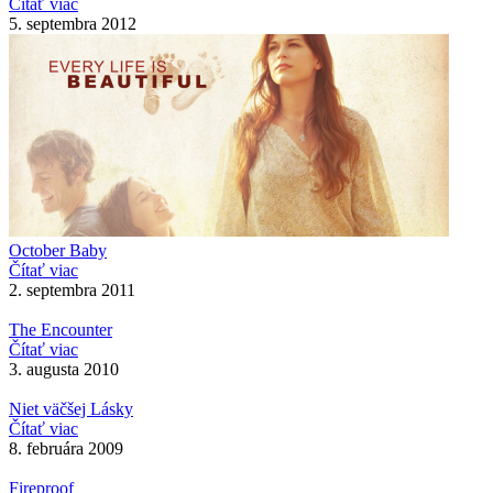
Čítať viac
5. septembra 2012
October Baby
Čítať viac
2. septembra 2011
The Encounter
Čítať viac
3. augusta 2010
Niet väčšej Lásky
Čítať viac
8. februára 2009
Fireproof