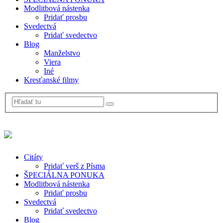
Modlitbová nástenka
Pridať prosbu
Svedectvá
Pridať svedectvo
Blog
Manželstvo
Viera
Iné
Kresťanské filmy
Citáty
Pridať verš z Písma
ŠPECIÁLNA PONUKA
Modlitbová nástenka
Pridať prosbu
Svedectvá
Pridať svedectvo
Blog