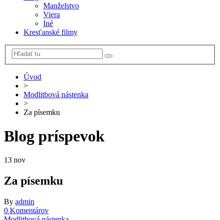
Manželstvo
Viera
Iné
Kresťanské filmy
Úvod
>
Modlitbová nástenka
>
Za písemku
Blog príspevok
13
nov
Za písemku
By
admin
0 Komentárov
Modlitbová nástenka