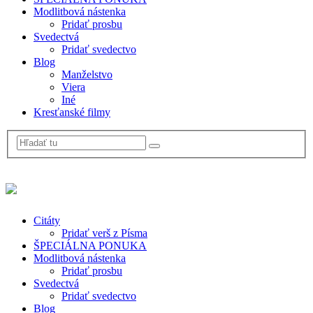
Modlitbová nástenka
Pridať prosbu
Svedectvá
Pridať svedectvo
Blog
Manželstvo
Viera
Iné
Kresťanské filmy
Citáty
Pridať verš z Písma
ŠPECIÁLNA PONUKA
Modlitbová nástenka
Pridať prosbu
Svedectvá
Pridať svedectvo
Blog