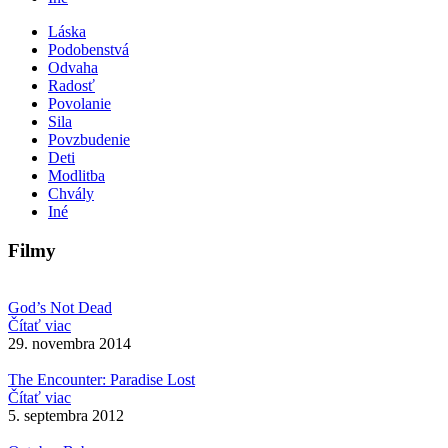
Láska
Podobenstvá
Odvaha
Radosť
Povolanie
Sila
Povzbudenie
Deti
Modlitba
Chvály
Iné
Filmy
God’s Not Dead
Čítať viac
29. novembra 2014
The Encounter: Paradise Lost
Čítať viac
5. septembra 2012