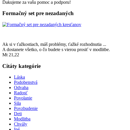
Ďakujeme za vašu pomoc a podporu!
Formačný set pre nezadaných
Ak si v ťažkostiach, máš problémy, ťažké rozhodnutia ...
A dostanete všetko, o čo budete s vierou prosiť v modlitbe.
Mt 21,22
Citáty kategórie
Láska
Podobenstvá
Odvaha
Radosť
Povolanie
Sila
Povzbudenie
Deti
Modlitba
Chvály
Iné