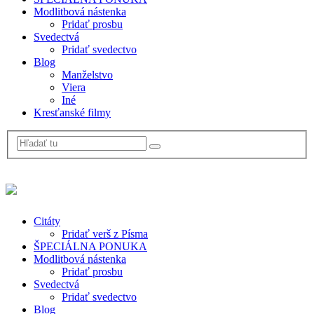
Modlitbová nástenka
Pridať prosbu
Svedectvá
Pridať svedectvo
Blog
Manželstvo
Viera
Iné
Kresťanské filmy
Citáty
Pridať verš z Písma
ŠPECIÁLNA PONUKA
Modlitbová nástenka
Pridať prosbu
Svedectvá
Pridať svedectvo
Blog