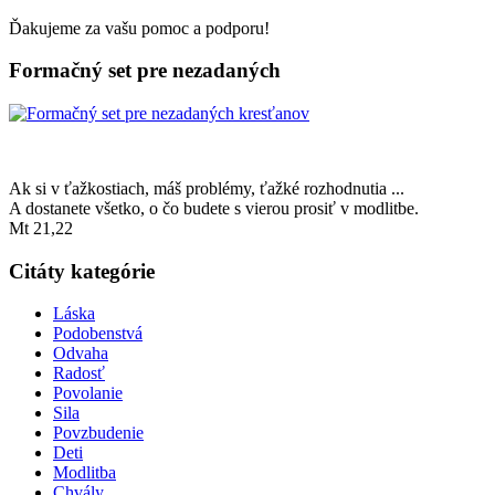
Ďakujeme za vašu pomoc a podporu!
Formačný set pre nezadaných
Ak si v ťažkostiach, máš problémy, ťažké rozhodnutia ...
A dostanete všetko, o čo budete s vierou prosiť v modlitbe.
Mt 21,22
Citáty kategórie
Láska
Podobenstvá
Odvaha
Radosť
Povolanie
Sila
Povzbudenie
Deti
Modlitba
Chvály