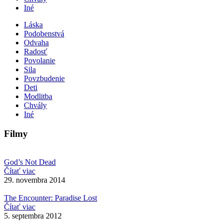
Iné
Láska
Podobenstvá
Odvaha
Radosť
Povolanie
Sila
Povzbudenie
Deti
Modlitba
Chvály
Iné
Filmy
God’s Not Dead
Čítať viac
29. novembra 2014
The Encounter: Paradise Lost
Čítať viac
5. septembra 2012