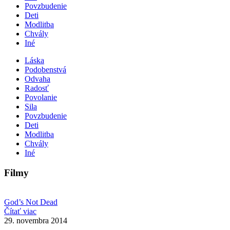
Povzbudenie
Deti
Modlitba
Chvály
Iné
Láska
Podobenstvá
Odvaha
Radosť
Povolanie
Sila
Povzbudenie
Deti
Modlitba
Chvály
Iné
Filmy
God’s Not Dead
Čítať viac
29. novembra 2014