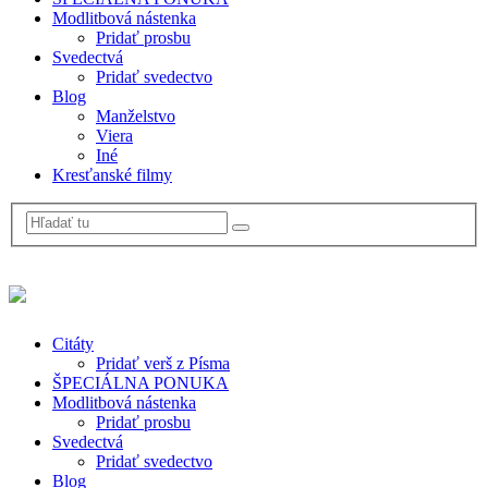
Modlitbová nástenka
Pridať prosbu
Svedectvá
Pridať svedectvo
Blog
Manželstvo
Viera
Iné
Kresťanské filmy
Citáty
Pridať verš z Písma
ŠPECIÁLNA PONUKA
Modlitbová nástenka
Pridať prosbu
Svedectvá
Pridať svedectvo
Blog