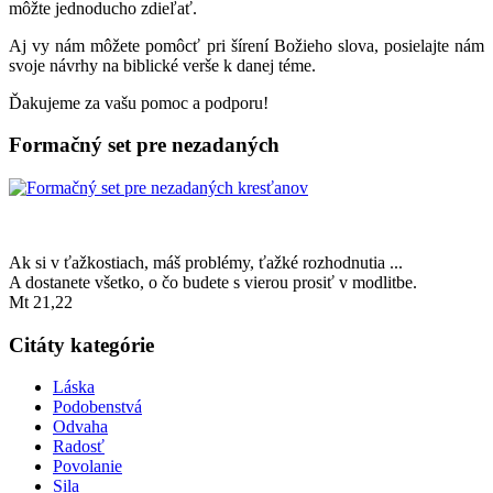
môžte jednoducho zdieľať.
Aj vy nám môžete pomôcť pri šírení Božieho slova, posielajte nám
svoje návrhy na biblické verše k danej téme.
Ďakujeme za vašu pomoc a podporu!
Formačný set pre nezadaných
Ak si v ťažkostiach, máš problémy, ťažké rozhodnutia ...
A dostanete všetko, o čo budete s vierou prosiť v modlitbe.
Mt 21,22
Citáty kategórie
Láska
Podobenstvá
Odvaha
Radosť
Povolanie
Sila