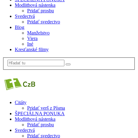
Modlitbová nástenka
Pridať prosbu
Svedectvá
Pridať svedectvo
Blog
Manželstvo
Viera
Iné
Kresťanské filmy
Citáty
Pridať verš z Písma
ŠPECIÁLNA PONUKA
Modlitbová nástenka
Pridať prosbu
Svedectvá
Pridať svedectvo