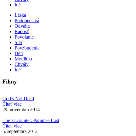
Iné
Láska
Podobenstvá
Odvaha
Radosť
Povolanie
Sila
Povzbudenie
Deti
Modlitba
Chvály
Iné
Filmy
God’s Not Dead
Čítať viac
29. novembra 2014
The Encounter: Paradise Lost
Čítať viac
5. septembra 2012