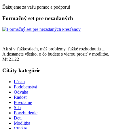
Ďakujeme za vašu pomoc a podporu!
Formačný set pre nezadaných
Ak si v ťažkostiach, máš problémy, ťažké rozhodnutia ...
A dostanete všetko, o čo budete s vierou prosiť v modlitbe.
Mt 21,22
Citáty kategórie
Láska
Podobenstvá
Odvaha
Radosť
Povolanie
Sila
Povzbudenie
Deti
Modlitba
Chvály