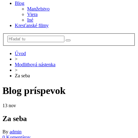
Blog
Manželstvo
Viera
Iné
Kresťanské filmy
Úvod
>
Modlitbová nástenka
>
Za seba
Blog príspevok
13
nov
Za seba
By
admin
0 Komentárov