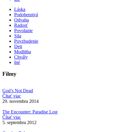
Láska
Podobenstvá
Odvaha
Radosť
Povolanie
Sila
Povzbudenie
Deti
Modlitba
Chvály
Iné
Filmy
God’s Not Dead
Čítať viac
29. novembra 2014
The Encounter: Paradise Lost
Čítať viac
5. septembra 2012