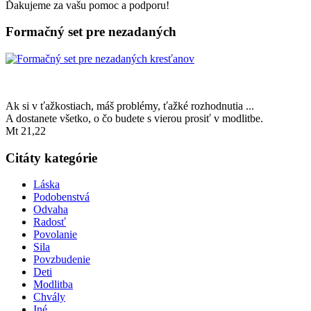
Ďakujeme za vašu pomoc a podporu!
Formačný set pre nezadaných
Ak si v ťažkostiach, máš problémy, ťažké rozhodnutia ...
A dostanete všetko, o čo budete s vierou prosiť v modlitbe.
Mt 21,22
Citáty kategórie
Láska
Podobenstvá
Odvaha
Radosť
Povolanie
Sila
Povzbudenie
Deti
Modlitba
Chvály
Iné