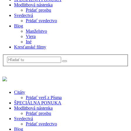
Modlitbová nástenka
Pridať prosbu
Svedectvá
Pridať svedectvo
Blog
Manželstvo
Viera
Iné
Kresťanské filmy
Citáty
Pridať verš z Písma
ŠPECIÁLNA PONUKA
Modlitbová nástenka
Pridať prosbu
Svedectvá
Pridať svedectvo
Blog