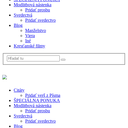
Modlitbová nástenka
Pridať prosbu
Svedectvá
Pridať svedectvo
Blog
Manželstvo
Viera
Iné
Kresťanské filmy
Citáty
Pridať verš z Písma
ŠPECIÁLNA PONUKA
Modlitbová nástenka
Pridať prosbu
Svedectvá
Pridať svedectvo
Blog