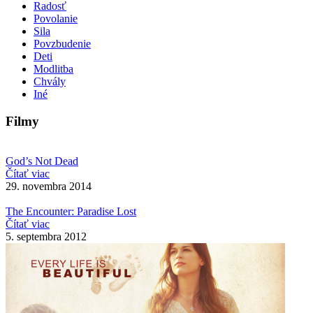
Radosť
Povolanie
Sila
Povzbudenie
Deti
Modlitba
Chvály
Iné
Filmy
God’s Not Dead
Čítať viac
29. novembra 2014
The Encounter: Paradise Lost
Čítať viac
5. septembra 2012