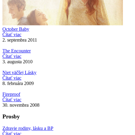
October Baby
Čítať viac
2. septembra 2011
The Encounter
Čítať viac
3. augusta 2010
Niet väčšej Lásky
Čítať viac
8. februára 2009
Fireproof
Čítať viac
30. novembra 2008
Prosby
Zdravie rodiny, lásku a BP
Čítať viac