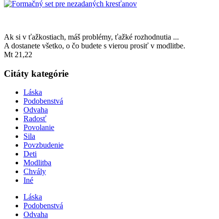
Ak si v ťažkostiach, máš problémy, ťažké rozhodnutia ...
A dostanete všetko, o čo budete s vierou prosiť v modlitbe.
Mt 21,22
Citáty kategórie
Láska
Podobenstvá
Odvaha
Radosť
Povolanie
Sila
Povzbudenie
Deti
Modlitba
Chvály
Iné
Láska
Podobenstvá
Odvaha