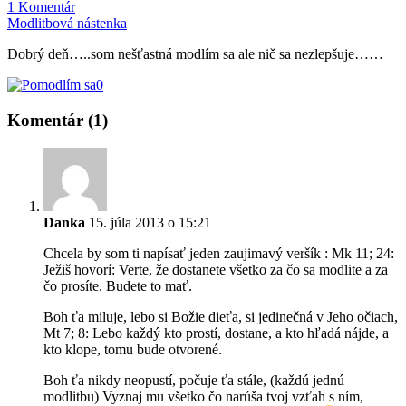
1 Komentár
Modlitbová nástenka
Dobrý deň…..som nešťastná modlím sa ale nič sa nezlepšuje……
0
Komentár (1)
Danka
15. júla 2013 o 15:21
Chcela by som ti napísať jeden zaujimavý veršík : Mk 11; 24:
Ježiš hovorí: Verte, že dostanete všetko za čo sa modlite a za
čo prosíte. Budete to mať.
Boh ťa miluje, lebo si Božie dieťa, si jedinečná v Jeho očiach,
Mt 7; 8: Lebo každý kto prostí, dostane, a kto hľadá nájde, a
kto klope, tomu bude otvorené.
Boh ťa nikdy neopustí, počuje ťa stále, (každú jednú
modlitbu) Vyznaj mu všetko čo narúša tvoj vzťah s ním,