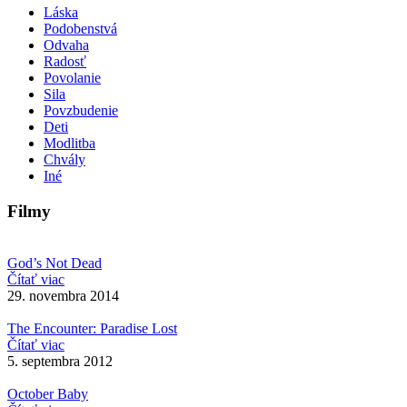
Láska
Podobenstvá
Odvaha
Radosť
Povolanie
Sila
Povzbudenie
Deti
Modlitba
Chvály
Iné
Filmy
God’s Not Dead
Čítať viac
29. novembra 2014
The Encounter: Paradise Lost
Čítať viac
5. septembra 2012
October Baby