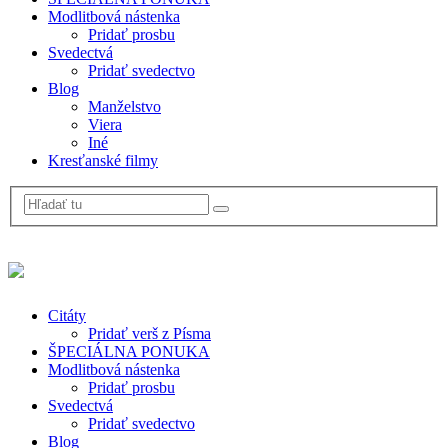
Modlitbová nástenka
Pridať prosbu
Svedectvá
Pridať svedectvo
Blog
Manželstvo
Viera
Iné
Kresťanské filmy
Citáty
Pridať verš z Písma
ŠPECIÁLNA PONUKA
Modlitbová nástenka
Pridať prosbu
Svedectvá
Pridať svedectvo
Blog