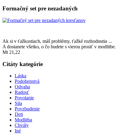
Formačný set pre nezadaných
Ak si v ťažkostiach, máš problémy, ťažké rozhodnutia ...
A dostanete všetko, o čo budete s vierou prosiť v modlitbe.
Mt 21,22
Citáty kategórie
Láska
Podobenstvá
Odvaha
Radosť
Povolanie
Sila
Povzbudenie
Deti
Modlitba
Chvály
Iné