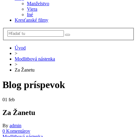
Manželstvo
Viera
Iné
Kresťanské filmy
Úvod
>
Modlitbová nástenka
>
Za Žanetu
Blog príspevok
01
feb
Za Žanetu
By
admin
0 Komentárov
Modlitbová nástenka