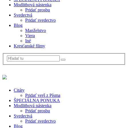
Modlitbová nástenka
Pridať prosbu
Svedectvá
Pridať svedectvo
Blog
Manželstvo
Viera
Iné
Kresťanské filmy
Citáty
Pridať verš z Písma
ŠPECIÁLNA PONUKA
Modlitbová nástenka
Pridať prosbu
Svedectvá
Pridať svedectvo
Blog