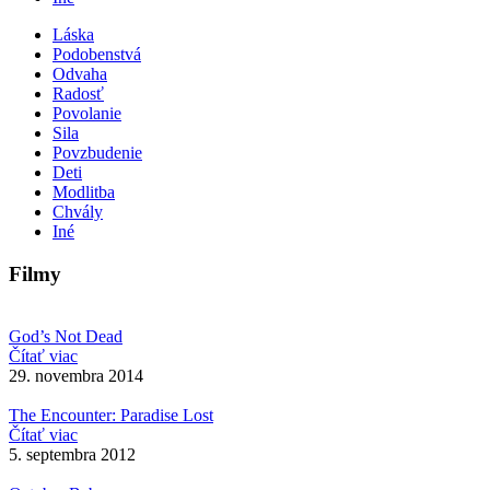
Láska
Podobenstvá
Odvaha
Radosť
Povolanie
Sila
Povzbudenie
Deti
Modlitba
Chvály
Iné
Filmy
God’s Not Dead
Čítať viac
29. novembra 2014
The Encounter: Paradise Lost
Čítať viac
5. septembra 2012