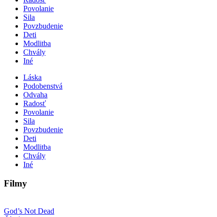
Povolanie
Sila
Povzbudenie
Deti
Modlitba
Chvály
Iné
Láska
Podobenstvá
Odvaha
Radosť
Povolanie
Sila
Povzbudenie
Deti
Modlitba
Chvály
Iné
Filmy
God’s Not Dead