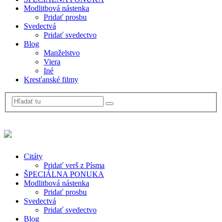
Modlitbová nástenka
Pridať prosbu
Svedectvá
Pridať svedectvo
Blog
Manželstvo
Viera
Iné
Kresťanské filmy
Citáty
Pridať verš z Písma
ŠPECIÁLNA PONUKA
Modlitbová nástenka
Pridať prosbu
Svedectvá
Pridať svedectvo
Blog