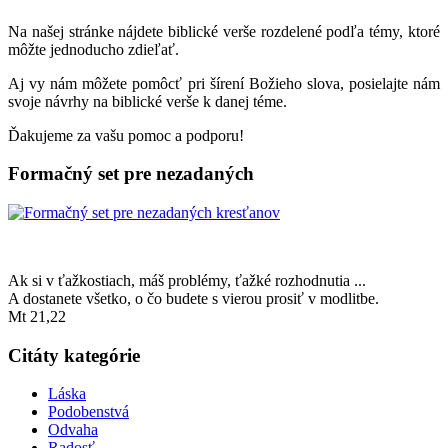
Na našej stránke nájdete biblické verše rozdelené podľa témy, ktoré
môžte jednoducho zdieľať.
Aj vy nám môžete pomôcť pri šírení Božieho slova, posielajte nám
svoje návrhy na biblické verše k danej téme.
Ďakujeme za vašu pomoc a podporu!
Formačný set pre nezadaných
Ak si v ťažkostiach, máš problémy, ťažké rozhodnutia ...
A dostanete všetko, o čo budete s vierou prosiť v modlitbe.
Mt 21,22
Citáty kategórie
Láska
Podobenstvá
Odvaha
Radosť