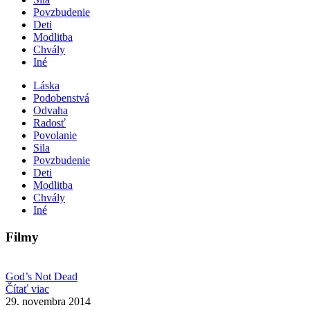
Povzbudenie
Deti
Modlitba
Chvály
Iné
Láska
Podobenstvá
Odvaha
Radosť
Povolanie
Sila
Povzbudenie
Deti
Modlitba
Chvály
Iné
Filmy
God’s Not Dead
Čítať viac
29. novembra 2014