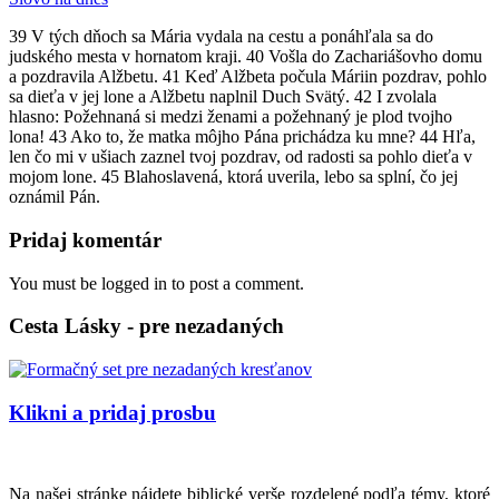
39 V tých dňoch sa Mária vydala na cestu a ponáhľala sa do
judského mesta v hornatom kraji. 40 Vošla do Zachariášovho domu
a pozdravila Alžbetu. 41 Keď Alžbeta počula Máriin pozdrav, pohlo
sa dieťa v jej lone a Alžbetu naplnil Duch Svätý. 42 I zvolala
hlasno: Požehnaná si medzi ženami a požehnaný je plod tvojho
lona! 43 Ako to, že matka môjho Pána prichádza ku mne? 44 Hľa,
len čo mi v ušiach zaznel tvoj pozdrav, od radosti sa pohlo dieťa v
mojom lone. 45 Blahoslavená, ktorá uverila, lebo sa splní, čo jej
oznámil Pán.
Pridaj komentár
You must be logged in to post a comment.
Cesta Lásky - pre nezadaných
Klikni a pridaj prosbu
Na našej stránke nájdete biblické verše rozdelené podľa témy, ktoré