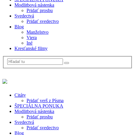
Modlitbová nástenka
Pridať prosbu
Svedectvá
Pridať svedectvo
Blog
Manželstvo
Viera
Iné
Kresťanské filmy
Citáty
Pridať verš z Písma
ŠPECIÁLNA PONUKA
Modlitbová nástenka
Pridať prosbu
Svedectvá
Pridať svedectvo
Blog