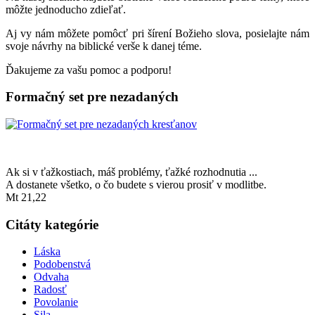
môžte jednoducho zdieľať.
Aj vy nám môžete pomôcť pri šírení Božieho slova, posielajte nám
svoje návrhy na biblické verše k danej téme.
Ďakujeme za vašu pomoc a podporu!
Formačný set pre nezadaných
Ak si v ťažkostiach, máš problémy, ťažké rozhodnutia ...
A dostanete všetko, o čo budete s vierou prosiť v modlitbe.
Mt 21,22
Citáty kategórie
Láska
Podobenstvá
Odvaha
Radosť
Povolanie
Sila