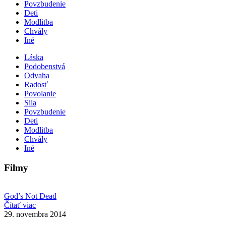
Povzbudenie
Deti
Modlitba
Chvály
Iné
Láska
Podobenstvá
Odvaha
Radosť
Povolanie
Sila
Povzbudenie
Deti
Modlitba
Chvály
Iné
Filmy
God’s Not Dead
Čítať viac
29. novembra 2014