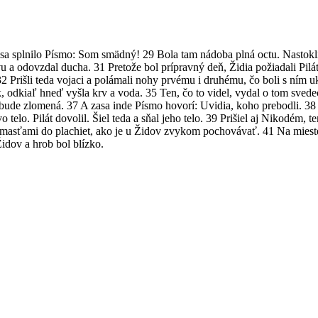
 sa splnilo Písmo: Som smädný! 29 Bola tam nádoba plná octu. Nastokl
 a odovzdal ducha. 31 Pretože bol prípravný deň, Židia požiadali Pilát
32 Prišli teda vojaci a polámali nohy prvému i druhému, čo boli s ním uk
 odkiaľ hneď vyšla krv a voda. 35 Ten, čo to videl, vydal o tom svede
u nebude zlomená. 37 A zasa inde Písmo hovorí: Uvidia, koho prebodli.
elo. Pilát dovolil. Šiel teda a sňal jeho telo. 39 Prišiel aj Nikodém, ten
mi masťami do plachiet, ako je u Židov zvykom pochovávať. 41 Na mieste
Židov a hrob bol blízko.