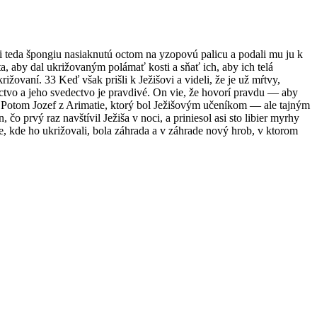
i teda špongiu nasiaknutú octom na yzopovú palicu a podali mu ju k
a, aby dal ukrižovaným polámať kosti a sňať ich, aby ich telá
rižovaní. 33 Keď však prišli k Ježišovi a videli, že je už mŕtvy,
ctvo a jeho svedectvo je pravdivé. On vie, že hovorí pravdu — aby
 38 Potom Jozef z Arimatie, ktorý bol Ježišovým učeníkom — ale tajným
, čo prvý raz navštívil Ježiša v noci, a priniesol asi sto libier myrhy
, kde ho ukrižovali, bola záhrada a v záhrade nový hrob, v ktorom