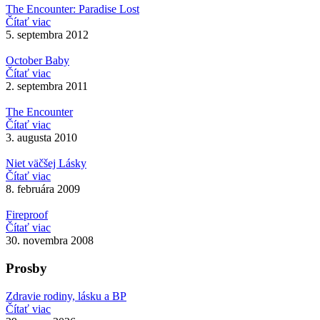
The Encounter: Paradise Lost
Čítať viac
5. septembra 2012
October Baby
Čítať viac
2. septembra 2011
The Encounter
Čítať viac
3. augusta 2010
Niet väčšej Lásky
Čítať viac
8. februára 2009
Fireproof
Čítať viac
30. novembra 2008
Prosby
Zdravie rodiny, lásku a BP
Čítať viac