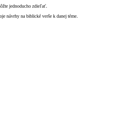
môžte jednoducho zdieľať.
je návrhy na biblické verše k danej téme.