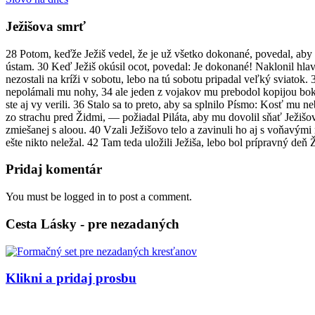
Ježišova smrť
28 Potom, keďže Ježiš vedel, že je už všetko dokonané, povedal, aby
ústam. 30 Keď Ježiš okúsil ocot, povedal: Je dokonané! Naklonil hlavu
nezostali na kríži v sobotu, lebo na tú sobotu pripadal veľký sviatok. 
nepolámali mu nohy, 34 ale jeden z vojakov mu prebodol kopijou bok,
ste aj vy verili. 36 Stalo sa to preto, aby sa splnilo Písmo: Kosť m
zo strachu pred Židmi, — požiadal Piláta, aby mu dovolil sňať Ježišovo t
zmiešanej s aloou. 40 Vzali Ježišovo telo a zavinuli ho aj s voňavý
ešte nikto neležal. 42 Tam teda uložili Ježiša, lebo bol prípravný deň 
Pridaj komentár
You must be logged in to post a comment.
Cesta Lásky - pre nezadaných
Klikni a pridaj prosbu