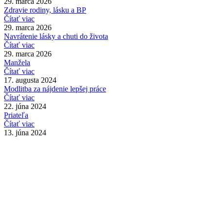
29. marca 2026
Zdravie rodiny, lásku a BP
Čítať viac
29. marca 2026
Navrátenie lásky a chuti do života
Čítať viac
29. marca 2026
Manžela
Čítať viac
17. augusta 2024
Modlitba za nájdenie lepšej práce
Čítať viac
22. júna 2024
Priateľa
Čítať viac
13. júna 2024