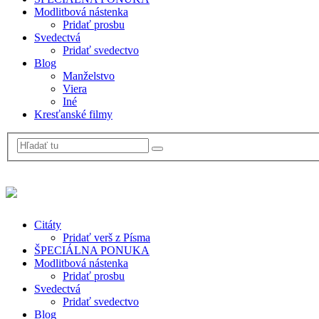
Modlitbová nástenka
Pridať prosbu
Svedectvá
Pridať svedectvo
Blog
Manželstvo
Viera
Iné
Kresťanské filmy
Citáty
Pridať verš z Písma
ŠPECIÁLNA PONUKA
Modlitbová nástenka
Pridať prosbu
Svedectvá
Pridať svedectvo
Blog